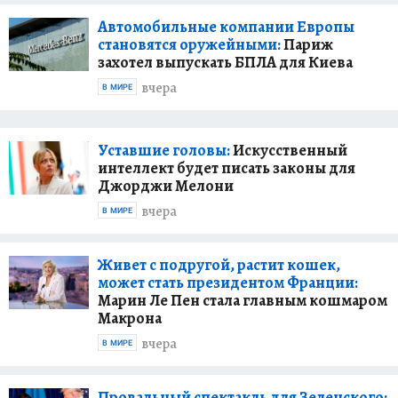
Автомобильные компании Европы
становятся оружейными:
Париж
захотел выпускать БПЛА для Киева
вчера
В МИРЕ
Уставшие головы:
Искусственный
интеллект будет писать законы для
Джорджи Мелони
вчера
В МИРЕ
Живет с подругой, растит кошек,
может стать президентом Франции:
Марин Ле Пен стала главным кошмаром
Макрона
вчера
В МИРЕ
Провальный спектакль для Зеленского: