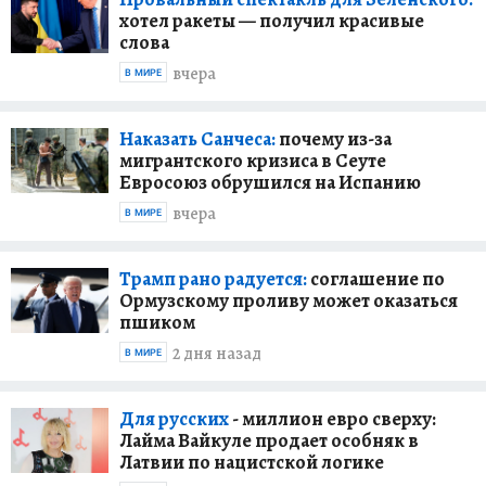
хотел ракеты — получил красивые
слова
вчера
В МИРЕ
Наказать Санчеса:
почему из-за
мигрантского кризиса в Сеуте
Евросоюз обрушился на Испанию
вчера
В МИРЕ
Трамп рано радуется:
соглашение по
Ормузскому проливу может оказаться
пшиком
2 дня назад
В МИРЕ
Для русских
- миллион евро сверху:
Лайма Вайкуле продает особняк в
Латвии по нацистской логике