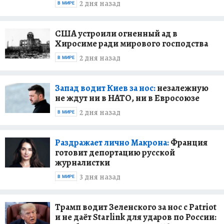
2 дня назад
В МИРЕ
США устроили огненный ад в
Хиросиме ради мирового господства
2 дня назад
В МИРЕ
Запад водит Киев за нос:
незалежную
не ждут ни в НАТО, ни в Евросоюзе
2 дня назад
В МИРЕ
Раздражает лично Макрона:
Франция
готовит депортацию русской
журналистки
3 дня назад
В МИРЕ
Трамп водит Зеленского за нос с Patriot
и не даёт Starlink для ударов по России: