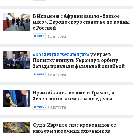
В Испанию с Африки зашло «боевое
мясо», Европе скоро станет не до войны
с Россией
3 августа
В МИРЕ
«Коалиция желающих»
умирает:
Попытку втянуть Украину в орбиту
Запада признали фатальной ошибкой
3 августа
В МИРЕ
Иран обвинил во лжи и Трампа, и
Зеленского: возможна ли сделка
3 августа
В МИРЕ
Суд в Израиле спас крокодилов от
карьеры тюремных охранников