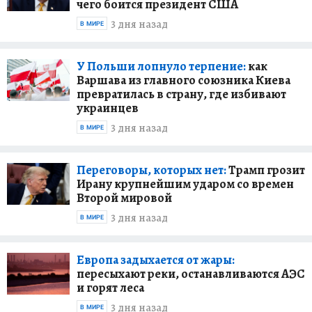
чего боится президент США
3 дня назад
В МИРЕ
У Польши лопнуло терпение:
как
Варшава из главного союзника Киева
превратилась в страну, где избивают
украинцев
3 дня назад
В МИРЕ
Переговоры, которых нет:
Трамп грозит
Ирану крупнейшим ударом со времен
Второй мировой
3 дня назад
В МИРЕ
Европа задыхается от жары:
пересыхают реки, останавливаются АЭС
и горят леса
3 дня назад
В МИРЕ