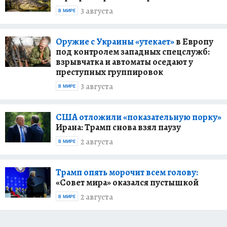
3 августа
В МИРЕ
Оружие с Украины «утекает»
в Европу
под контролем западных спецслужб:
взрывчатка и автоматы оседают у
преступных группировок
3 августа
В МИРЕ
США отложили «показательную порку»
Ирана: Трамп снова взял паузу
2 августа
В МИРЕ
Трамп опять морочит всем голову:
«Совет мира» оказался пустышкой
2 августа
В МИРЕ