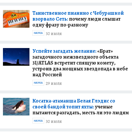
Таинственное пианино с Чебурашкой
взорвало Сеть:
почему люди слышат
одну фразу по-разному
30 июля
НАУКА
Успейте загадать желание:
«Брат»
загадочного межзвездного объекта
3I/ATLAS встретит спящую комету,
устроив два мощных звездопада в небе
над Россией
29 июля
НАУКА
Косатка-атаманша Белая Глэдис со
своей бандой топит яхты:
ученые
пытаются разгадать, месть ли это людям
30 июля
НАУКА