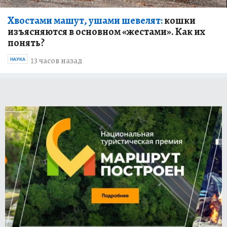
Хвостами машут, ушами шевелят:
кошки
изъясняются в основном «жестами». Как их
понять?
13 часов назад
НАУКА