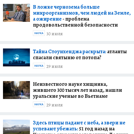
В ложке чернозема больше
микроорганизмов, чем людей на Земле,
а ожирение
- проблема
продовольственной безопасности
30 июля
НАУКА
Тайна Стоунхенджа раскрыта:
атланты
спасали святыню от потопа?
29 июля
НАУКА
Неизвестного науке хищника,
жившего 300 тысяч лет назад, нашли
уральские ученые во Вьетнаме
29 июля
НАУКА
Здесь птицы падают с неба, а звери не
успевают убежать:
51 год назад на