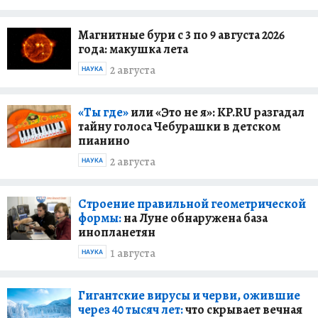
Магнитные бури с 3 по 9 августа 2026
года: макушка лета
2 августа
НАУКА
«Ты где»
или «Это не я»: KP.RU разгадал
тайну голоса Чебурашки в детском
пианино
2 августа
НАУКА
Строение правильной геометрической
формы:
на Луне обнаружена база
инопланетян
1 августа
НАУКА
Гигантские вирусы и черви, ожившие
через 40 тысяч лет:
что скрывает вечная