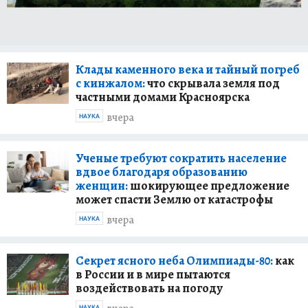
Клады каменного века и тайный погреб
с кинжалом:
что скрывала земля под
частными домами Красноярска
вчера
НАУКА
Ученые требуют сократить население
вдвое благодаря образованию
женщин:
шокирующее предложение
может спасти Землю от катастрофы
вчера
НАУКА
Секрет ясного неба Олимпиады-80:
как
в России и в мире пытаются
воздействовать на погоду
НАУКА