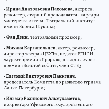
•
Ирина Анатольевна Пахомова
, актриса,
режиссер, старший преподаватель кафедры
мастерства актера, Театральный институт
имени Бориса Щукина;
•
Фан Дзин
, театральный продюсер;
•
Михаил Каргапольцев
, актер, режиссер,
директор театра «ЦЕХЪ», педагог РГИСИ,
лауреат премии «Прорыв», дважды лауреат
премии «Золотой софит», член СТД;
•
Евгений Викторович Панкевич
,
председатель Комитета по развитию туризма
Санкт-Петербурга;
• Ильмар Разинович Альмухаметов
,
и.о.ректора Уфимского государственного