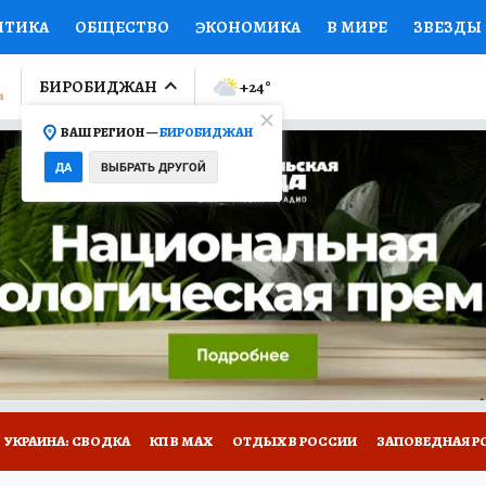
ИТИКА
ОБЩЕСТВО
ЭКОНОМИКА
В МИРЕ
ЗВЕЗДЫ
ЛУМНИСТЫ
ПРОИСШЕСТВИЯ
НАЦИОНАЛЬНЫЕ ПРОЕК
БИРОБИДЖАН
+24
°
ВАШ РЕГИОН —
БИРОБИДЖАН
Ы
ОТКРЫВАЕМ МИР
Я ЗНАЮ
СЕМЬЯ
ЖЕНСКИЕ СЕ
ДА
ВЫБРАТЬ ДРУГОЙ
ПРОМОКОДЫ
СЕРИАЛЫ
СПЕЦПРОЕКТЫ
ДЕФИЦИТ
ВИЗОР
КОЛЛЕКЦИИ
КОНКУРСЫ
РАБОТА У НАС
ГИ
НА САЙТЕ
УКРАИНА: СВОДКА
КП В МАХ
ОТДЫХ В РОССИИ
ЗАПОВЕДНАЯ Р