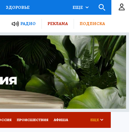
ЗДОРОВЬЕ
ЕЩЕ
ТЫ РОССИИ
РАДИО
РЕКЛАМА
ПОДПИСКА
КРЕТЫ
ПУТЕВОДИТЕЛЬ
 ЖЕЛЕЗА
ТУРИЗМ
Д ПОТРЕБИТЕЛЯ
ВСЕ О КП
ОССИЯ
ПРОИСШЕСТВИЯ
АФИША
ЕЩЕ