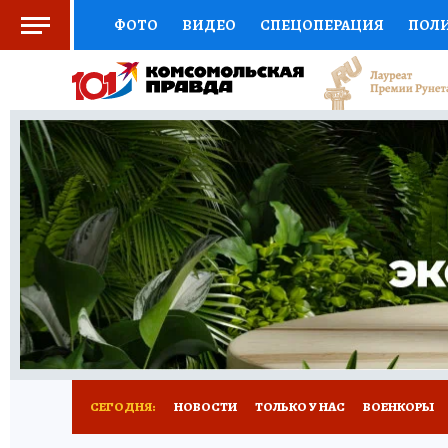
ФОТО
ВИДЕО
СПЕЦОПЕРАЦИЯ
ПОЛ
СОЦПОДДЕРЖКА
НАУКА
СПОРТ
КО
ВЫБОР ЭКСПЕРТОВ
ДОКТОР
ФИНАНС
КНИЖНАЯ ПОЛКА
ПРОГНОЗЫ НА СПОРТ
ПРЕСС-ЦЕНТР
НЕДВИЖИМОСТЬ
ТЕЛЕ
РАДИО КП
РЕКЛАМА
ТЕСТЫ
НОВОЕ 
СЕГОДНЯ:
НОВОСТИ
ТОЛЬКО У НАС
ВОЕНКОРЫ