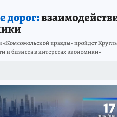
е дорог:
взаимодействие
мики
ции «Комсомольской правды» пройдет Кругл
ти и бизнеса в интересах экономики»